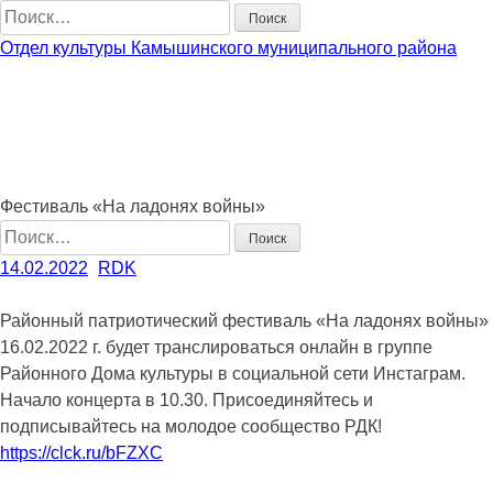
Наверх
Найти:
Отдел культуры Камышинского муниципального района
Муниципальное казенное учреждение культуры
"Межпоселенческая централизованная клубно-
библиотечная система" Камышинского муниципального
района (МКУК МЦКБС) Телефон: 8(84457)4-72-37
Электронная почта: kamroc@yandex.ru
Фестиваль «На ладонях войны»
Найти:
14.02.2022
RDK
Районный патриотический фестиваль «На ладонях войны»
16.02.2022 г. будет транслироваться онлайн в группе
Районного Дома культуры в социальной сети Инстаграм.
Начало концерта в 10.30. Присоединяйтесь и
подписывайтесь на молодое сообщество РДК!
https://clck.ru/bFZXC