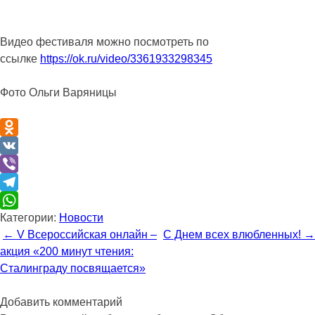
Видео фестиваля можно посмотреть по
ссылке
https://ok.ru/video/3361933298345
Фото Ольги Варяницы
Odnoklassniki
VK
Viber
Telegram
Категории:
Новости
WhatsApp
Навигация
←
V Всероссийская онлайн –
С Днем всех влюбленных!
→
по
акция «200 минут чтения:
записи
Сталинграду посвящается»
Добавить комментарий