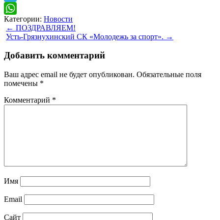
Telegram
Категории:
Новости
WhatsApp
Навигация
←
ПОЗДРАВЛЯЕМ!
Усть-Грязнухинский СК «Молодежь за спорт».
→
по
записи
Добавить комментарий
Ваш адрес email не будет опубликован.
Обязательные поля
помечены
*
Комментарий
*
Имя
Email
Сайт