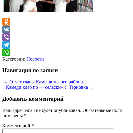
Odnoklassniki
VK
Viber
Telegram
Категории:
Новости
WhatsApp
Навигация по записи
←
Отчёт главы Камышинского района
«Камеди клаб по — сельски» с. Терновка
→
Добавить комментарий
Ваш адрес email не будет опубликован.
Обязательные поля
помечены
*
Комментарий
*