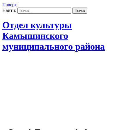
Наверх
Найти:
Отдел культуры
Камышинского
муниципального района
Муниципальное казенное учреждение
культуры "Межпоселенческая
централизованная клубно-
библиотечная система"
Камышинского муниципального
района (МКУК МЦКБС) Телефон:
8(84457)4-72-37 Электронная почта:
kamroc@yandex.ru